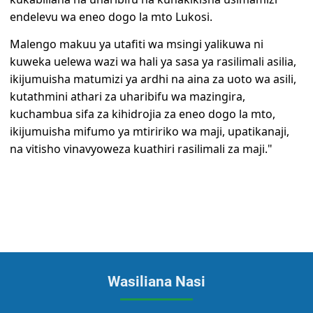
endelevu wa eneo dogo la mto Lukosi.
Malengo makuu ya utafiti wa msingi yalikuwa ni
kuweka uelewa wazi wa hali ya sasa ya rasilimali asilia,
ikijumuisha matumizi ya ardhi na aina za uoto wa asili,
kutathmini athari za uharibifu wa mazingira,
kuchambua sifa za kihidrojia za eneo dogo la mto,
ikijumuisha mifumo ya mtiririko wa maji, upatikanaji,
na vitisho vinavyoweza kuathiri rasilimali za maji."
Wasiliana Nasi