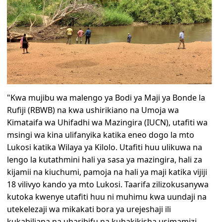
"Kwa mujibu wa malengo ya Bodi ya Maji ya Bonde la
Rufiji (RBWB) na kwa ushirikiano na Umoja wa
Kimataifa wa Uhifadhi wa Mazingira (IUCN), utafiti wa
msingi wa kina ulifanyika katika eneo dogo la mto
Lukosi katika Wilaya ya Kilolo. Utafiti huu ulikuwa na
lengo la kutathmini hali ya sasa ya mazingira, hali za
kijamii na kiuchumi, pamoja na hali ya maji katika vijiji
18 vilivyo kando ya mto Lukosi. Taarifa zilizokusanywa
kutoka kwenye utafiti huu ni muhimu kwa uundaji na
utekelezaji wa mikakati bora ya urejeshaji ili
kukabiliana na uharibifu na kuhakikisha usimamizi