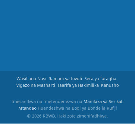
Wasiliana Nasi
Ramani ya tovuti
Sera ya faragha
Vigezo na Masharti
Taarifa ya Hakimilika
Kanusho
Imesanifiwa na Imetengenezwa na
Mamlaka ya Serikali
Mtandao
Huendeshwa na Bodi ya Bonde la Rufiji
© 2026 RBWB, Haki zote zimehifadhiwa.