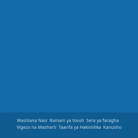
Wasiliana Nasi
Ramani ya tovuti
Sera ya faragha
Vigezo na Masharti
Taarifa ya Hakimilika
Kanusho