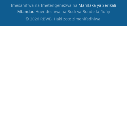
Imesanifiwa na Imetengenezwa na
Mamlaka ya Serikali
Mtandao
Huendeshwa na Bodi ya Bonde la Rufiji
© 2026 RBWB, Haki zote zimehifadhiwa.