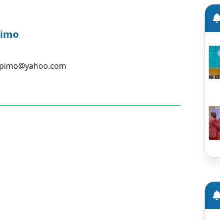
pimo
upimo@yahoo.com