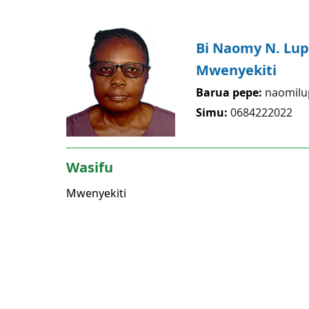
Bi Naomy N. Lu
Mwenyekiti
Barua pepe:
naomil
Simu:
0684222022
Wasifu
Mwenyekiti