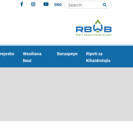
ENG
rejesho
Wasiliana
Baruapepe
Ripoti za
Nasi
Kihaidrolojia